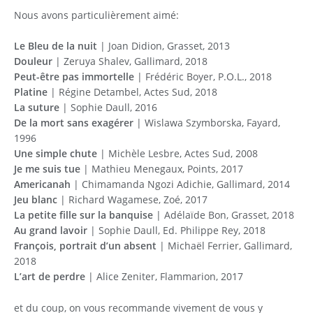
Nous avons particulièrement aimé:
Le Bleu de la nuit
| Joan Didion, Grasset, 2013
Douleur
| Zeruya Shalev, Gallimard, 2018
Peut-être pas immortelle
| Frédéric Boyer, P.O.L., 2018
Platine
| Régine Detambel, Actes Sud, 2018
La suture
| Sophie Daull, 2016
De la mort sans exagérer
| Wislawa Szymborska, Fayard,
1996
Une simple chute
| Michèle Lesbre, Actes Sud, 2008
Je me suis tue
| Mathieu Menegaux, Points, 2017
Americanah
| Chimamanda Ngozi Adichie, Gallimard, 2014
Jeu blanc
| Richard Wagamese, Zoé, 2017
La petite fille sur la banquise
| Adélaïde Bon, Grasset, 2018
Au grand lavoir
| Sophie Daull, Ed. Philippe Rey, 2018
François, portrait d’un absent
| Michaël Ferrier, Gallimard,
2018
L’art de perdre
| Alice Zeniter, Flammarion, 2017
et du coup, on vous recommande vivement de vous y