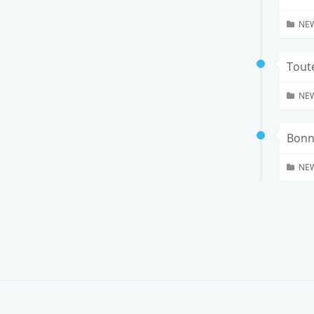
NE
Toute
NE
Bonne
NE