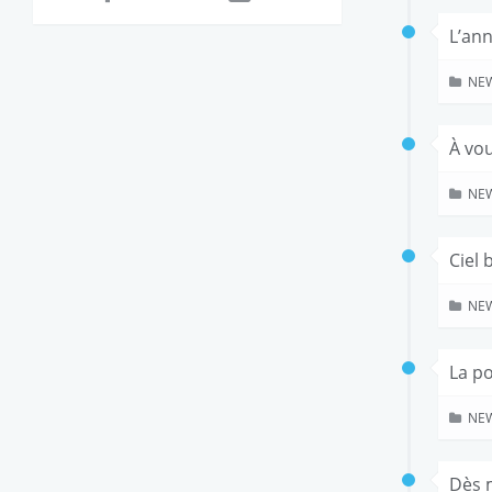
L’ann
NE
À vou
NE
Ciel 
NE
La po
NE
Dès 